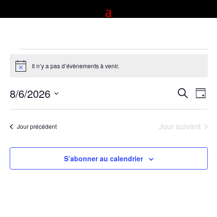
Évènements
for
Il n’y a pas d’évènements à venir.
Notice
août
Recherc
Nav
8/6/2026
6,
Recherche
Jour
de
et
2026
Sélectionnez
vue
navigati
Évè
une
de
Jour suivant
Jour précédent
date.
vues
Évènem
S’abonner au calendrier