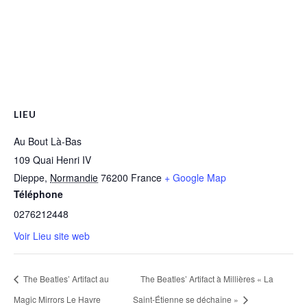
LIEU
Au Bout Là-Bas
109 Quai Henri IV
Dieppe
,
Normandie
76200
France
+ Google Map
Téléphone
0276212448
Voir Lieu site web
The Beatles’ Artifact au
The Beatles’ Artifact à Millières « La
Magic Mirrors Le Havre
Saint-Étienne se déchaîne »